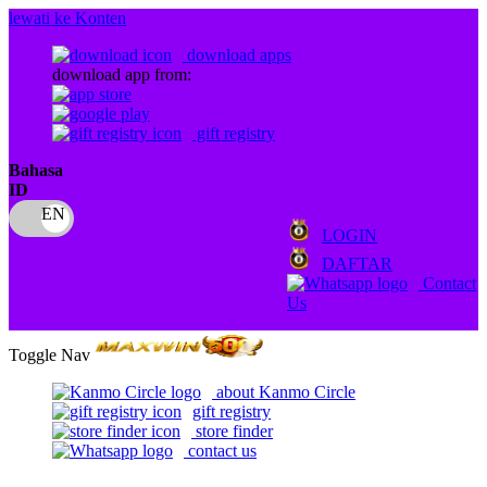
lewati ke Konten
download apps
download app from:
gift registry
Bahasa
ID
LOGIN
DAFTAR
Contact
Us
Toggle Nav
about Kanmo Circle
gift registry
store finder
contact us