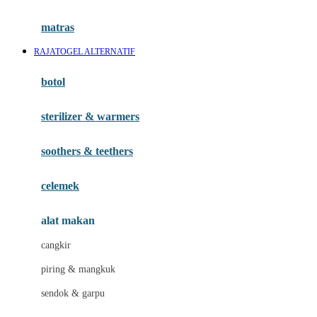
Happy Tummy
Hauck
matras
Havaianas
RAJATOGEL ALTERNATIF
Hegen
botol
Hot Wheels
sterilizer & warmers
Hybrid
soothers & teethers
I
Inlacta DHA
celemek
Interlac
alat makan
Ivenet
cangkir
J
piring & mangkuk
Jack N Jill
sendok & garpu
Joie