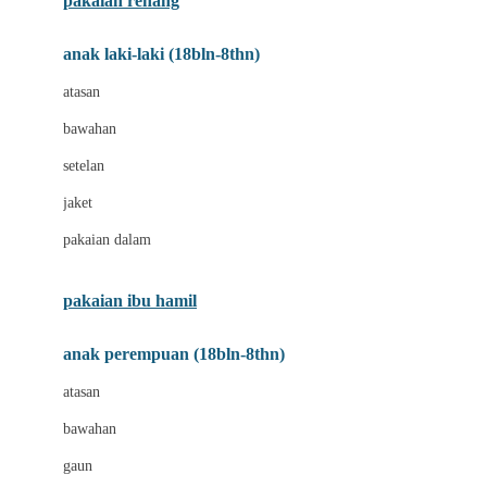
pakaian renang
Bumkins
anak laki-laki (18bln-8thn)
C
atasan
Cetaphil
bawahan
Chicco
setelan
Childlife
jaket
Clevamama
pakaian dalam
Cocolatte
Cottonseeds
pakaian ibu hamil
Cozy N Safe
anak perempuan (18bln-8thn)
Crane
atasan
Cybex
bawahan
D
gaun