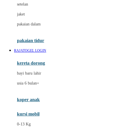
Dae Organics
setelan
Docare
jaket
Doona
pakaian dalam
Down To Earth
Drew
pakaian tidur
Dr. Brown's
RAJATOGEL LOGIN
E
kereta dorong
ELC
bayi baru lahir
Ergobaby
usia 6 bulan+
Expert Care
koper anak
Ezyroller
kursi mobil
F
0-13 Kg
Felt So Sweet