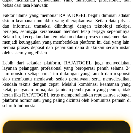
Squishmallows
bebas dari rasa khawatir.
Starbooks
Faktor utama yang membuat RAJATOGEL begitu diminati adalah
sistem keamanan mutakhir yang diterapkannya. Setiap data privasi
Stick-O
dan informasi transaksi dilindungi dengan teknologi enkripsi
Stokke
berlapis, sehingga kerahasiaan member tetap terjaga sepenuhnya.
Selain itu, kecepatan dan kemudahan dalam proses manajemen dana
Sudocrem
menjadi keunggulan yang membedakan platform ini dari yang lain.
Semua proses deposit dan penarikan dana dilakukan secara instan
Sumimo
oleh sistem yang efisien.
Sunnylife
Lebih dari sekadar platform, RAJATOGEL juga menyediakan
layanan pelanggan profesional yang beroperasi penuh selama 24
Sun-Staches
jam nonstop setiap hari. Tim dukungan yang ramah dan responsif
siap membantu menjawab setiap pertanyaan serta menyelesaikan
Swimava
kendala teknis dengan cepat. Melalui kombinasi keamanan yang
ketat, pelayanan prima, dan jaminan pembayaran yang penuh, tidak
T
heran jika RAJATOGEL terus mempertahankan reputasinya sebagai
platform nomor satu yang paling dicintai oleh komunitas pemain di
Tommee Tippee
seluruh Indonesia.
Trunki
Tutti Bambini