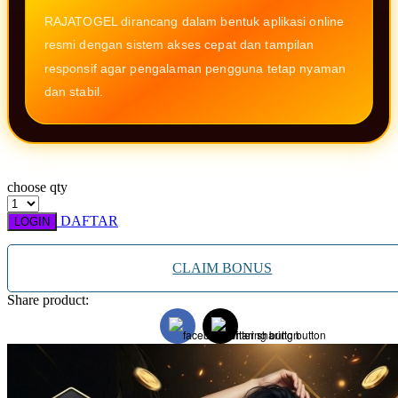
RAJATOGEL dirancang dalam bentuk aplikasi online
resmi dengan sistem akses cepat dan tampilan
responsif agar pengalaman pengguna tetap nyaman
dan stabil.
choose qty
DAFTAR
LOGIN
CLAIM BONUS
Share product: